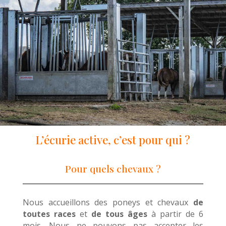
L’écurie active, c’est pour qui ?
Pour quels chevaux ?
Nous accueillons des poneys et chevaux
de
toutes races
et
de tous âges
à partir de 6
mois. Nous ne pouvons pas accepter les