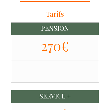
Tarifs
PENSION
270€
SERVICE +